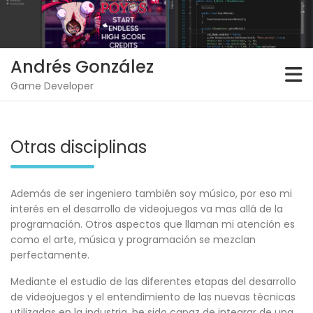
Skip
to
content
Andrés González
Game Developer
Otras disciplinas
Además de ser ingeniero también soy músico, por eso mi
interés en el desarrollo de videojuegos va mas allá de la
programación. Otros aspectos que llaman mi atención es
como el arte, música y programación se mezclan
perfectamente.
Mediante el estudio de las diferentes etapas del desarrollo
de videojuegos y el entendimiento de las nuevas técnicas
utilizadas en la industria, he sido capaz de integrar de una